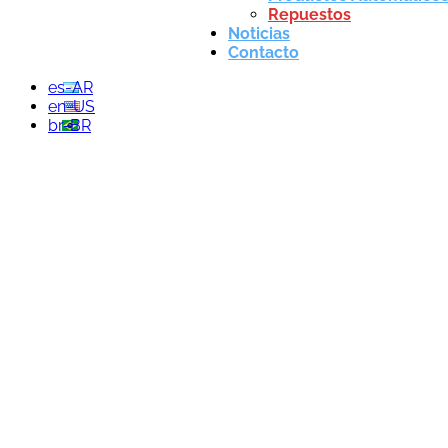
Repuestos
Noticias
Contacto
es-AR
en-US
br-BR