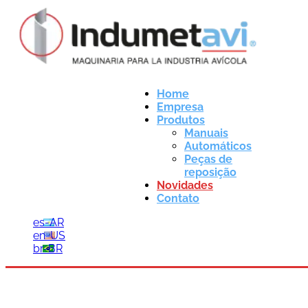
Home
Empresa
Produtos
Manuais
Automáticos
Peças de
reposição
Novidades
Contato
es-AR
en-US
br-BR